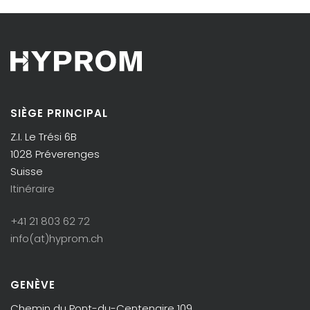
SIÈGE PRINCIPAL
Z.I. Le Trési 6B
1028 Préverenges
Suisse
Itinéraire
+41 21 803 62 72
info(at)hyprom.ch
GENÈVE
Chemin du Pont-du-Centenaire 109