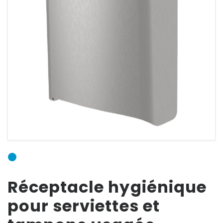
CONNECTER
E-mail
Mot de passe
Mot de passe
Réceptacle hygiénique
oublié ?
pour serviettes et