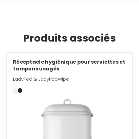
Produits associés
Réceptacle hygiénique pour serviettes et
tampons usagés
LadyPod & LadyPodWipe