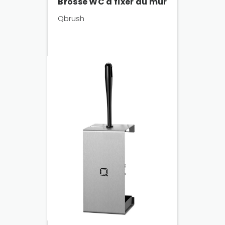
Brosse WC à fixer au mur
Qbrush