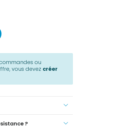
s commandes ou
fre, vous devez
créer
sistance ?