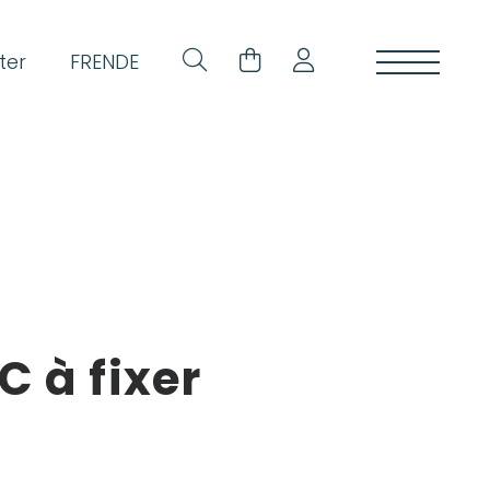
ter
FR
EN
DE
 à fixer