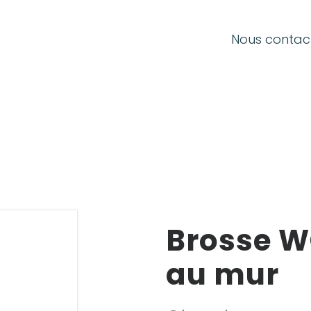
SE CONNECTER
Nous contac
E-mail
Mot de passe
Brosse WC
Mot de passe oublié ?
au mur