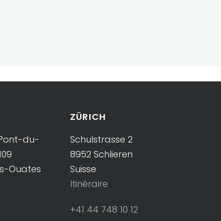
ZÜRICH
Pont-du-
Schulstrasse 2
109
8952 Schlieren
es-Ouates
Suisse
Itinéraire
+41 44 748 10 12