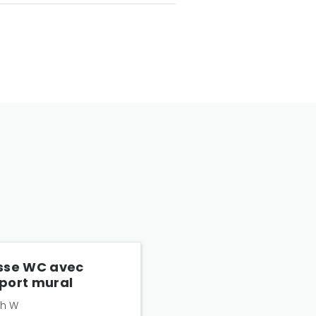
sse WC avec
port mural
sh W