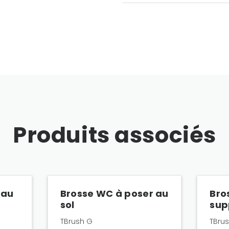
Produits associés
 au
Brosse WC à poser au
Bro
sol
sup
TBrush G
TBru