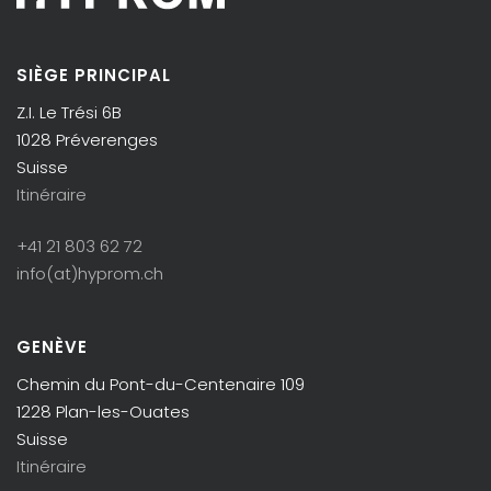
SIÈGE PRINCIPAL
Z.I. Le Trési 6B
1028 Préverenges
Suisse
Itinéraire
+41 21 803 62 72
info(at)hyprom.ch
GENÈVE
Chemin du Pont-du-Centenaire 109
1228 Plan-les-Ouates
Suisse
Itinéraire