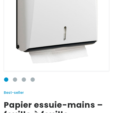
SE
CONNECTER
E-mail
Mot de passe
Best-seller
Papier essuie-mains –
Mot de passe
oublié ?