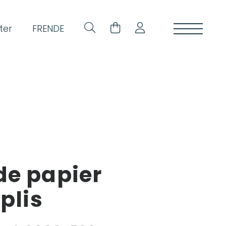
ter
FR
EN
DE
de papier
 plis