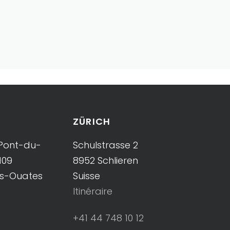
ZÜRICH
Pont-du-
Schulstrasse 2
109
8952 Schlieren
es-Ouates
Suisse
Itinéraire
+41 44 748 10 12