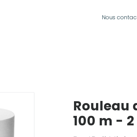
SE CONNECTER
Nous contac
E-mail
Mot de passe
Rouleau 
Mot de passe oublié ?
100 m - 2