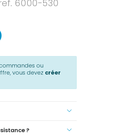
 ref. 6000-530
s commandes ou
fre, vous devez
créer
sistance ?