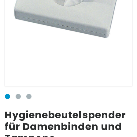
ANSCHLUSSFORM
E-Mail:
Passwort:
Hygienebeutelspender
Passwort vergessen?
für Damenbinden und