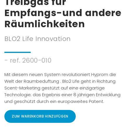
Treibgas für
Empfangs-und andere
Passwort:
Räumlichkeiten
BLO2 Life Innovation
Passwort vergessen?
- ref. 2600-010
Mit diesem neuen System revolutioniert Hyprom die
Welt der Raumbeduftung . Blo2 Life geht in Richtung
Scent-Marketing gestützt auf eine einzigartige
Technologie; das Ergebnis einer 8 jährigen Entwicklung
und geschützt durch ein europaweites Patent.
ZUM WARENKORB HINZUFÜGEN