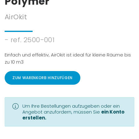
Polymer
AirOkit
- ref. 2500-001
Einfach und effektiv, AirOkit ist ideal für kleine Räume bis
zu 10 m3
ZUM WARENKORB HINZUFÜGEN
Um Ihre Bestellungen aufzugeben oder ein
Angebot anzufordern, müssen Sie
ein Konto
erstellen.