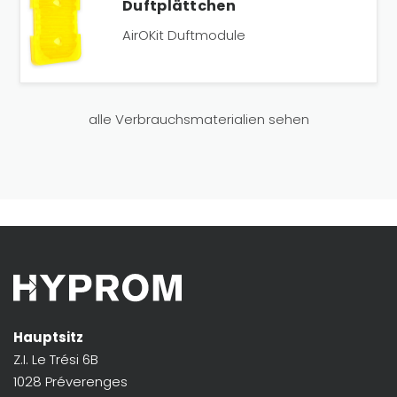
Duftplättchen
AirOKit Duftmodule
alle Verbrauchsmaterialien sehen
Hauptsitz
Z.I. Le Trési 6B
1028 Préverenges