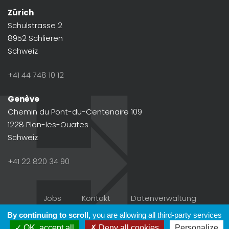
Zürich
Schulstrasse 2
8952 Schlieren
Schweiz
+41 44 748 10 12
Genève
Chemin du Pont-du-Centenaire 109
1228 Plan-les-Ouates
Schweiz
+41 22 820 34 90
Jobs
Kontakt
Datenverwaltung
By continuing to scroll,
you are allowing all third-party services
© 2026 - Hyprom Une création
WNG agence digitale
OK, accept all
Deny all cookies
Personalize