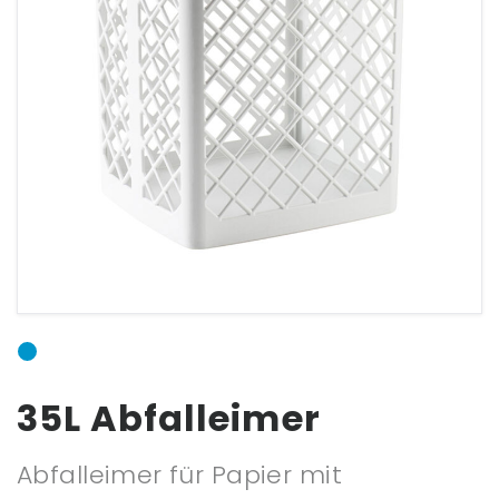
ANSCHLUSSFORM
E-Mail:
Passwort:
35L Abfalleimer
Passwort vergessen?
Abfalleimer für Papier mit