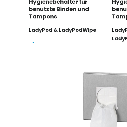
Hygienebehälter für
Hygi
benutzte Binden und
benu
Tampons
Tam
LadyPod & LadyPodWipe
Lady
Lady