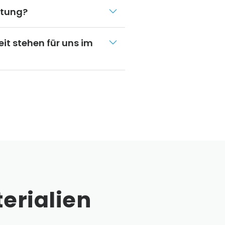
atung?
t stehen für uns im
erialien