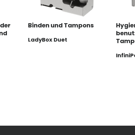
der
Binden und Tampons
Hygie
und
benut
LadyBox Duet
Tamp
Infini