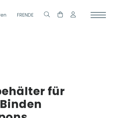
ORM
ren
FR
EN
DE
ehälter für
 Binden
pons