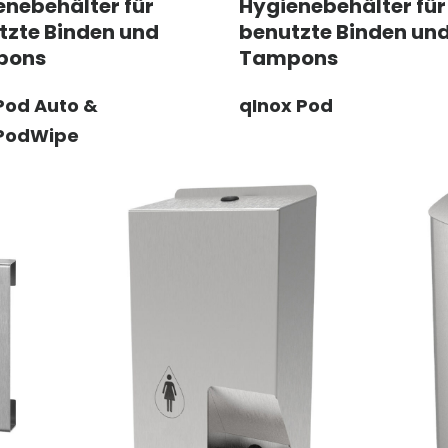
enebehälter für
Hygienebehälter für
tzte Binden und
benutzte Binden un
pons
Tampons
Pod Auto &
qInox Pod
PodWipe