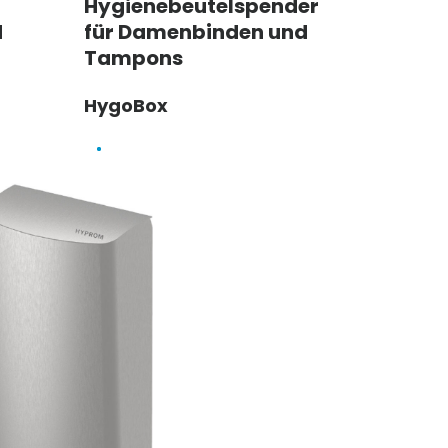
Hygienebeutelspender
d
für Damenbinden und
Tampons
HygoBox