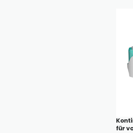
Konti
für v