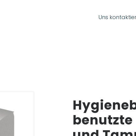
ANSCHLUSSF
Uns kontaktie
E-Mail:
Passwort:
Hygieneb
benutzte
Passwort vergessen?
und Tam